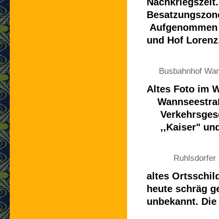
Nachkriegszeit
Besatzungszone
Aufgenommen vo
und Hof Lorenz
Busbahnhof Wan
Altes Foto im 
Wannseestraß
Verkehrsgese
,,Kaiser" und
Ruhlsdorfer 
altes Ortsschil
heute schräg ge
unbekannt. Die 