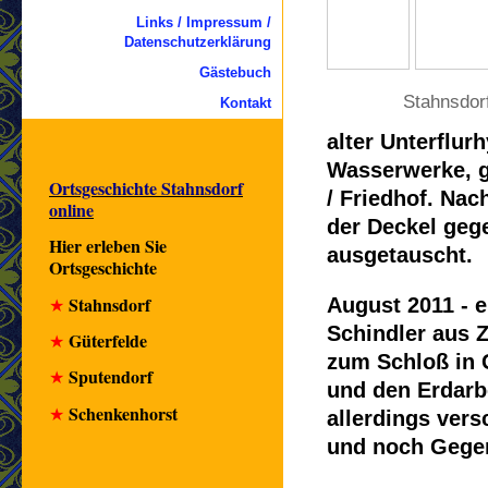
Links / Impressum /
Datenschutzerklärung
Gästebuch
Stahnsdorf
Kontakt
alter Unterflur
Wasserwerke, g
Ortsgeschichte Stahnsdorf
/ Friedhof. Nac
online
der Deckel geg
Hier erleben Sie
ausgetauscht.
Ortsgeschichte
Stahnsdorf
August 2011 - e
★
Schindler aus 
Güterfelde
★
zum Schloß in 
Sputendorf
★
und den Erdarb
Schenkenhorst
★
allerdings ver
und noch Gegen